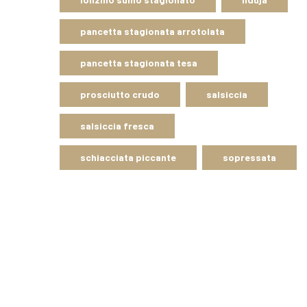
pancetta stagionata arrotolata
pancetta stagionata tesa
prosciutto crudo
salsiccia
salsiccia fresca
schiacciata piccante
sopressata