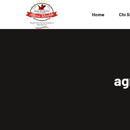
Home
Chi 
L’Azienda
FAQ
Termini e Cond
ag
Privacy Policy