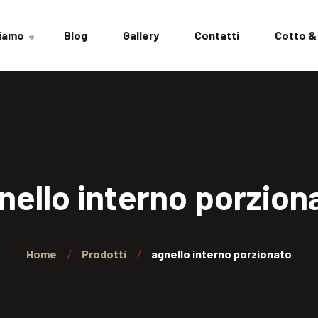
Siamo
Blog
Gallery
Contatti
Cotto &
izioni
nello interno porzion
Home
Prodotti
agnello interno porzionato