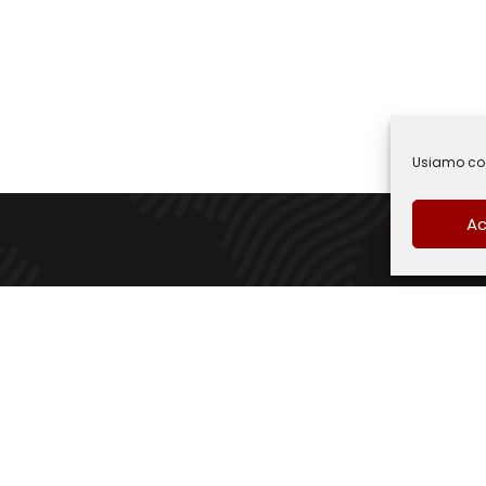
Usiamo cook
Ac
d - 2021