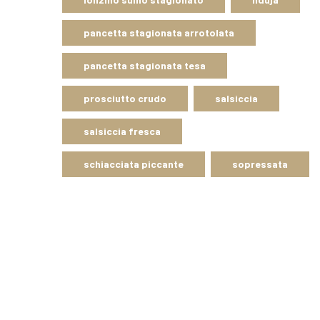
pancetta stagionata arrotolata
pancetta stagionata tesa
prosciutto crudo
salsiccia
salsiccia fresca
schiacciata piccante
sopressata