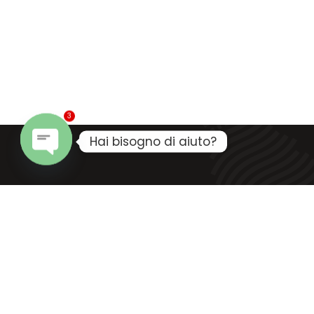
3
Hai bisogno di aiuto?
Open
chaty
Designed by Domenico Depalo
© All Rights Reserve