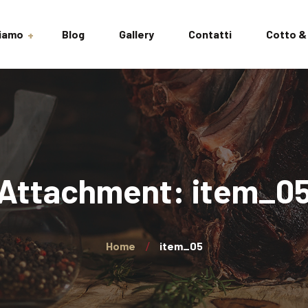
Siamo
Blog
Gallery
Contatti
Cotto &
izioni
Attachment: item_0
Home
item_05