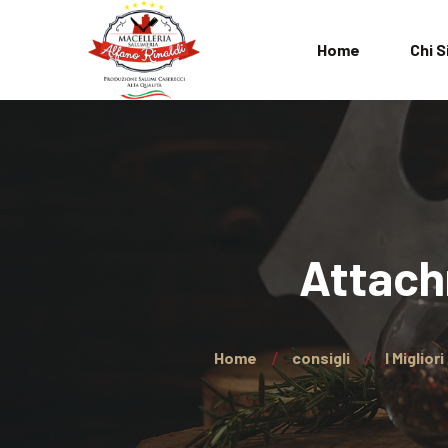
Home
Chi 
L’Azienda
FAQ
Termini e Cond
Attach
Privacy Policy
Home
consigli
I Miglior