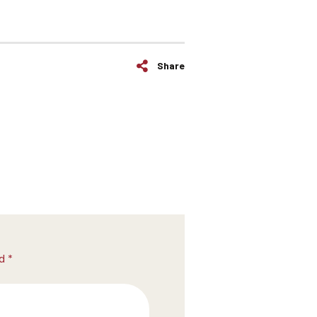
Share
d *