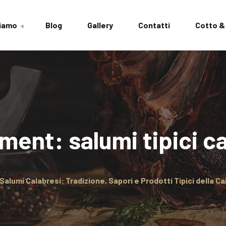
Siamo
Blog
Gallery
Contatti
Cotto &
izioni
ment: salumi tipici ca
i Salumi Calabresi: Tradizione, Sapori e Prodotti Tipici della Ca