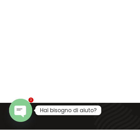
3
Hai bisogno di aiuto?
Open
chaty