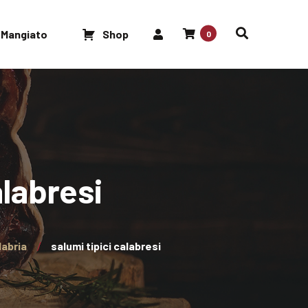
 Mangiato
Shop
0
labresi
labria
salumi tipici calabresi