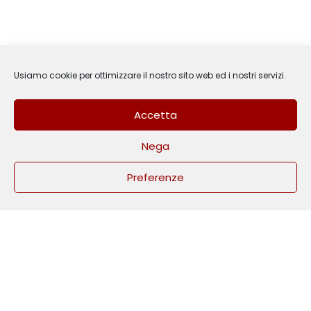
Usiamo cookie per ottimizzare il nostro sito web ed i nostri servizi.
Accetta
Nega
3
Hai bisogno di aiuto?
Preferenze
Open
chaty