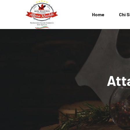
Home
Chi 
L’Azienda
FAQ
Termini e Cond
Att
Privacy Policy