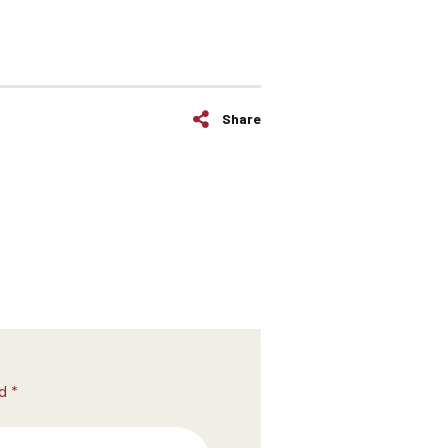
Share
d *