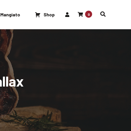
 Mangiato
Shop
0
llax