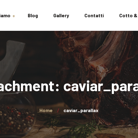
Siamo
Blog
Gallery
Contatti
Cotto &
izioni
achment: caviar_para
Home
caviar_parallax