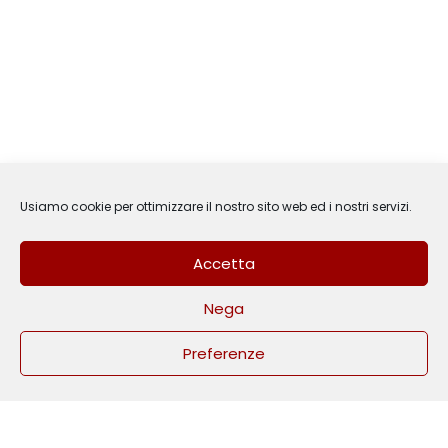
Usiamo cookie per ottimizzare il nostro sito web ed i nostri servizi.
Accetta
Nega
3
Hai bisogno di aiuto?
Preferenze
Open
chaty